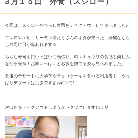
３月１５日 外食（スシロー）
今回は、スシローのちらし寿司をテイクアウトして食べました♪
マグロやエビ、サーモン等たくさんのネタが乗った、綺麗なちら
し寿司に目が奪われます☆
ちらし寿司を口いっぱいに頬張り、時々キュウリの食感も楽しみ
ながら完食！お腹いっぱいとお腹を撫でる姿も見られました。
食後のデザートに大学芋やチョコケーキを食べる利用者も…やっ
ぱりデザートは別腹ですよね(^▽^)/
次は何をテイクアウトしようかワクワクしますね☆彡