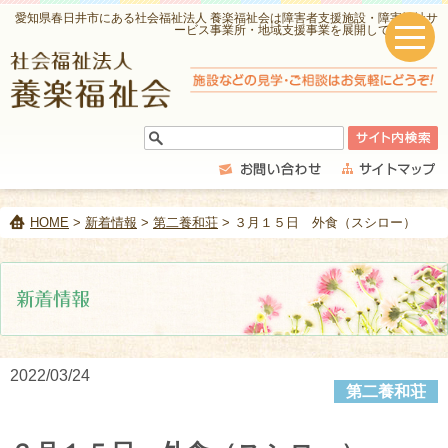
愛知県春日井市にある社会福祉法人 養楽福祉会は障害者支援施設・障害福祉サ
ービス事業所・地域支援事業を展開しています。
HOME
>
新着情報
>
第二養和荘
> ３月１５日 外食（スシロー）
2022/03/24
第二養和荘