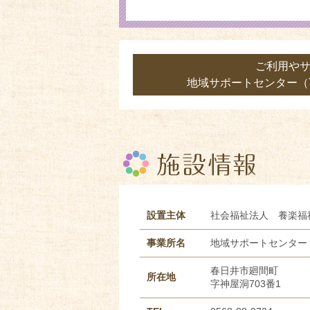
ご利用や
地域サポートセンター（TE
設置主体
社会福祉法人 養楽福
事業所名
地域サポートセンター
春日井市廻間町
所在地
字神屋洞703番1