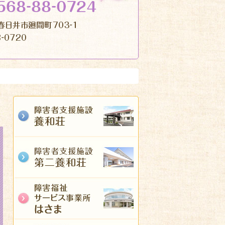
2つの事業
養和荘
第二養和荘
はさま
なかぎりワークス