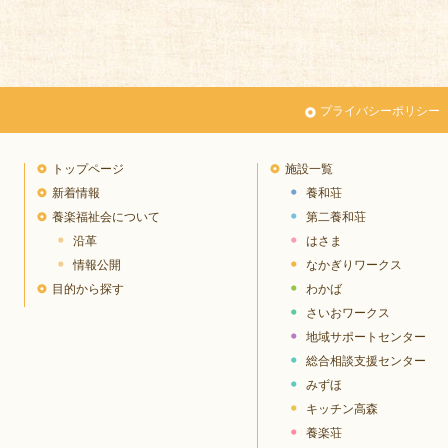
プライバシーポリシー
トップページ
施設一覧
新着情報
養和荘
養楽福祉会について
第二養和荘
沿革
はさま
情報公開
なかぎりワークス
目的から探す
わかば
さいおワークス
地域サポートセンター
総合相談支援センター
みずほ
キッチン高森
養楽荘