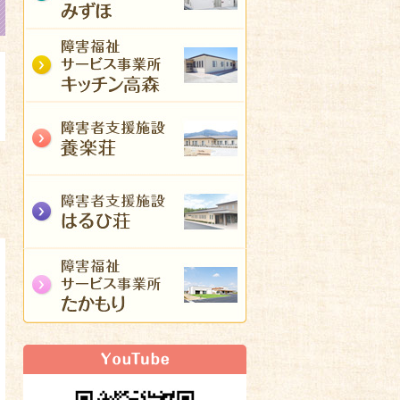
キッチン高森
養楽荘
はるひ荘
施設情報
たかもり