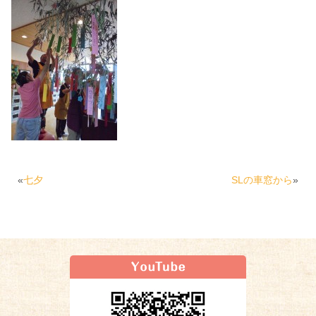
«
七夕
SLの車窓から
»