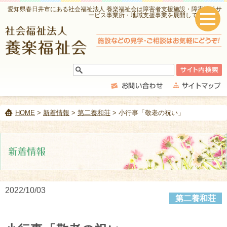
愛知県春日井市にある社会福祉法人 養楽福祉会は障害者支援施設・障害福祉サ
ービス事業所・地域支援事業を展開しています。
HOME
>
新着情報
>
第二養和荘
> 小行事「敬老の祝い」
2022/10/03
第二養和荘