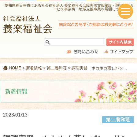
愛知県春日井市にある社会福祉法人 養楽福祉会は障害者支援施設・障害福祉サ
ービス事業所・地域支援事業を展開しています。
HOME
>
新着情報
>
第二養和荘
> 調理実習 ホカホカ蒸しパン リンゴジャムソース添え➀
2023/01/13
第二養和荘