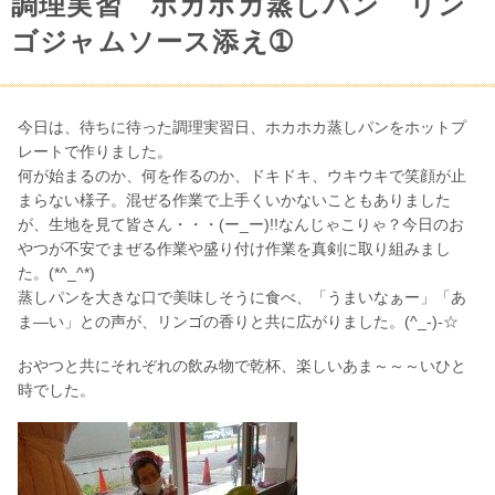
調理実習 ホカホカ蒸しパン リン
ゴジャムソース添え➀
今日は、待ちに待った調理実習日、ホカホカ蒸しパンをホットプ
レートで作りました。
何が始まるのか、何を作るのか、ドキドキ、ウキウキで笑顔が止
まらない様子。混ぜる作業で上手くいかないこともありました
が、生地を見て皆さん・・・(ー_ー)!!なんじゃこりゃ？今日のお
やつが不安でまぜる作業や盛り付け作業を真剣に取り組みまし
た。(*^_^*)
蒸しパンを大きな口で美味しそうに食べ、「うまいなぁー」「あ
ま―い」との声が、リンゴの香りと共に広がりました。(^_-)-☆
おやつと共にそれぞれの飲み物で乾杯、楽しいあま～～～いひと
時でした。