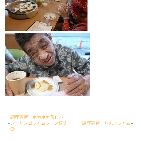
調理実習 ホカホカ蒸しパ
«
ン リンゴジャムソース添え
調理実習 りんごジャム
»
②