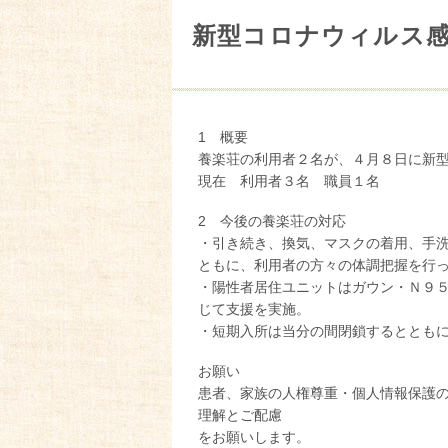
新型コロナウィルス
1 概要
養楽荘の利用者２名が、４月８日に新
現在 利用者３名 職員１名
2 今後の養楽荘の対応
・引き続き、換気、マスクの着用、手
ともに、利用者の方々の体調把握を行
・陽性者居住ユニットはガウン・Ｎ９
じて支援を実施。
・短期入所は当分の間閉鎖するととも
お願い
患者、家族の人権尊重・個人情報保護
理解とご配慮
をお願いします。