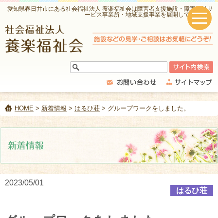
愛知県春日井市にある社会福祉法人 養楽福祉会は障害者支援施設・障害福祉サ
ービス事業所・地域支援事業を展開しています。
HOME
>
新着情報
>
はるひ荘
> グループワークをしました。
2023/05/01
はるひ荘