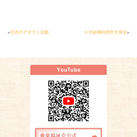
«
庄内川アダプト活動
６月短期利用空き状況
»