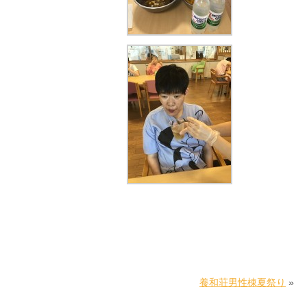
養和荘男性棟夏祭り
»