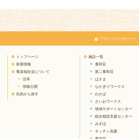
プライバシーポリシー
トップページ
施設一覧
新着情報
養和荘
養楽福祉会について
第二養和荘
沿革
はさま
情報公開
なかぎりワークス
目的から探す
わかば
さいおワークス
地域サポートセンター
総合相談支援センター
みずほ
キッチン高森
養楽荘