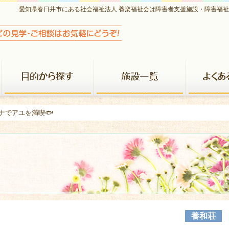
愛知県春日井市にある社会福祉法人 養楽福祉会は障害者支援施設・障害福
養楽福祉会について
目的から探す
施設一覧
ナでアユを満喫🐟
養和荘