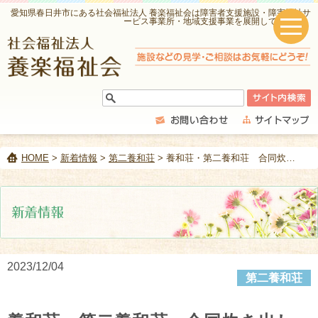
愛知県春日井市にある社会福祉法人 養楽福祉会は障害者支援施設・障害福祉サ
ービス事業所・地域支援事業を展開しています。
HOME
>
新着情報
>
第二養和荘
> 養和荘・第二養和荘 合同炊き出し訓練 part2
2023/12/04
第二養和荘