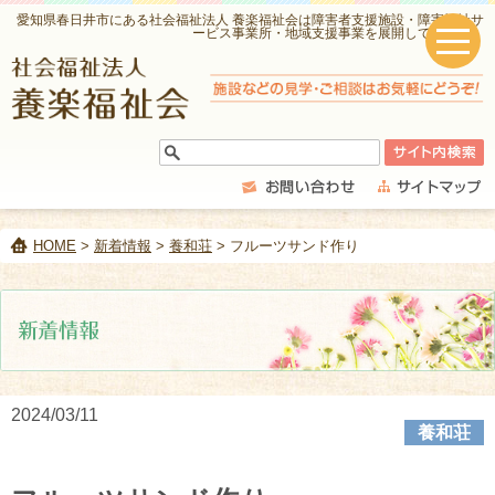
愛知県春日井市にある社会福祉法人 養楽福祉会は障害者支援施設・障害福祉サ
ービス事業所・地域支援事業を展開しています。
HOME
>
新着情報
>
養和荘
> フルーツサンド作り
2024/03/11
養和荘