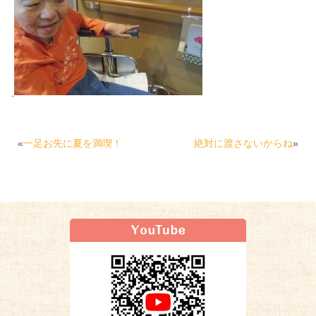
«
一足お先に夏を満喫！
絶対に渡さないからね
»