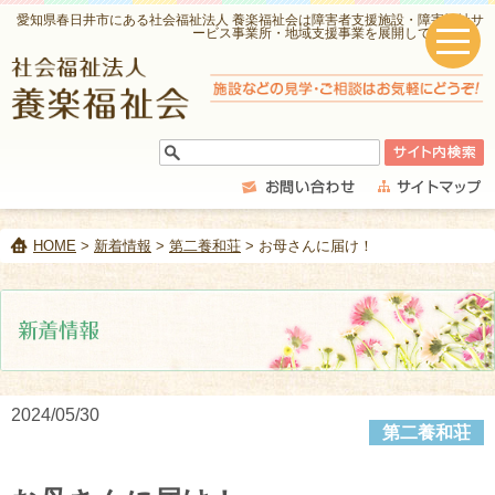
愛知県春日井市にある社会福祉法人 養楽福祉会は障害者支援施設・障害福祉サ
ービス事業所・地域支援事業を展開しています。
HOME
>
新着情報
>
第二養和荘
> お母さんに届け！
2024/05/30
第二養和荘