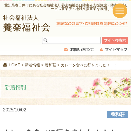
愛知県春日井市にある社会福祉法人 養楽福祉会は障害者支援施設・障害福祉サ
ービス事業所・地域支援事業を展開しています。
HOME
>
新着情報
>
養和荘
> カレーを食べに行きました！！！
2025/10/02
養和荘