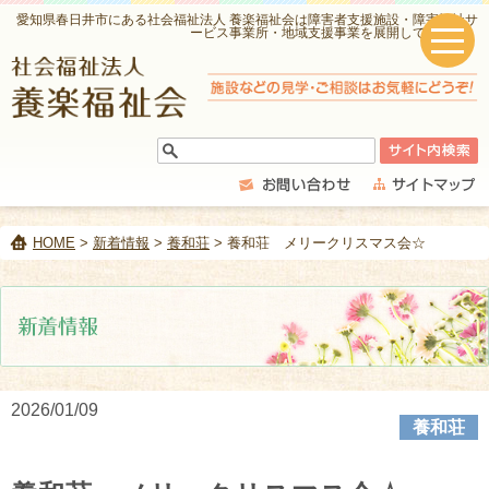
愛知県春日井市にある社会福祉法人 養楽福祉会は障害者支援施設・障害福祉サ
ービス事業所・地域支援事業を展開しています。
HOME
>
新着情報
>
養和荘
> 養和荘 メリークリスマス会☆
2026/01/09
養和荘