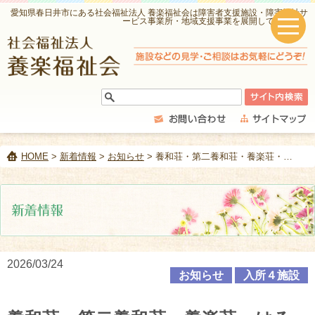
愛知県春日井市にある社会福祉法人 養楽福祉会は障害者支援施設・障害福祉サ
ービス事業所・地域支援事業を展開しています。
HOME
>
新着情報
>
お知らせ
> 養和荘・第二養和荘・養楽荘・はるひ荘 短期入所 令和8年4月献立表
2026/03/24
お知らせ
入所４施設