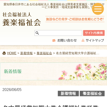
愛知県春日井市にある社会福祉法人 養楽福祉会は障害者支援施設・障害福祉サ
ービス事業所・地域支援事業を展開しています。
HOME
>
新着情報
>
養楽福祉会
> 名古屋経営短期大学介護福祉学科学生対象事業説明会に参加！
2026/06/05
新着情報
養楽福祉会