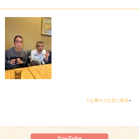
うな泰のうなぎに唸る
»