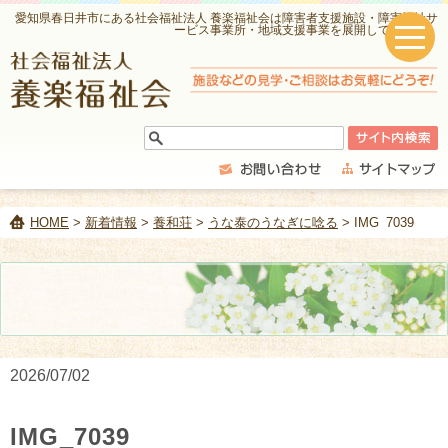
愛知県春日井市にある社会福祉法人 養楽福祉会は障害者支援施設・障害福祉サ
ービス事業所・地域支援事業を展開しています。
HOME
>
新着情報
>
養和荘
>
うな泰のうなぎに唸る
> IMG_7039
2026/07/02
IMG_7039