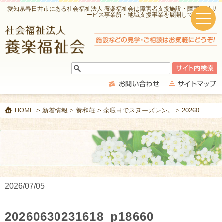
愛知県春日井市にある社会福祉法人 養楽福祉会は障害者支援施設・障害福祉サ
ービス事業所・地域支援事業を展開しています。
HOME
>
新着情報
>
養和荘
>
余暇日でスヌーズレン。
> 20260630231618_p18660
2026/07/05
20260630231618_p18660