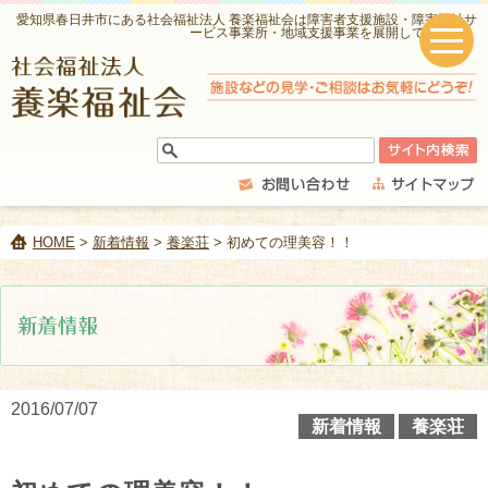
愛知県春日井市にある社会福祉法人 養楽福祉会は障害者支援施設・障害福祉サ
ービス事業所・地域支援事業を展開しています。
HOME
>
新着情報
>
養楽荘
> 初めての理美容！！
2016/07/07
新着情報
養楽荘