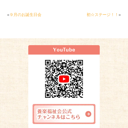
«
９月のお誕生日会
初☆ステージ！！
»