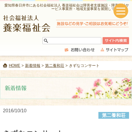
愛知県春日井市にある社会福祉法人 養楽福祉会は障害者支援施設・障害福祉サ
ービス事業所・地域支援事業を展開しています。
HOME
>
新着情報
>
第二養和荘
> きずなコンサート
2016/10/10
第二養和荘