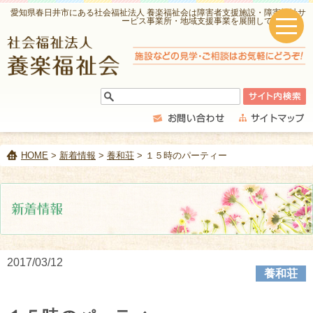
愛知県春日井市にある社会福祉法人 養楽福祉会は障害者支援施設・障害福祉サ
ービス事業所・地域支援事業を展開しています。
HOME
>
新着情報
>
養和荘
> １５時のパーティー
2017/03/12
養和荘