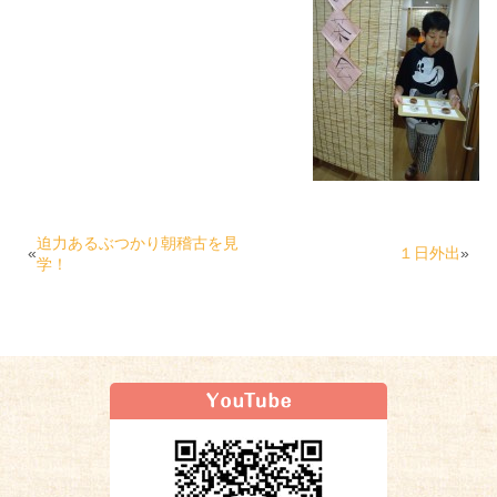
迫力あるぶつかり朝稽古を見
«
１日外出
»
学！