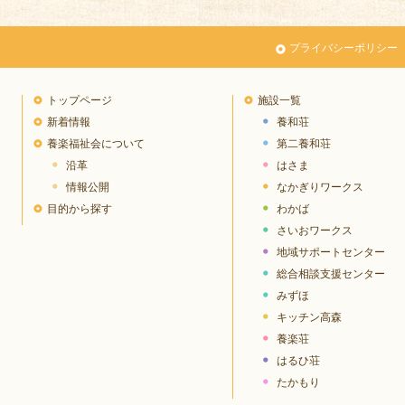
プライバシーポリシー
トップページ
施設一覧
新着情報
養和荘
養楽福祉会について
第二養和荘
沿革
はさま
情報公開
なかぎりワークス
目的から探す
わかば
さいおワークス
地域サポートセンター
総合相談支援センター
みずほ
キッチン高森
養楽荘
はるひ荘
たかもり