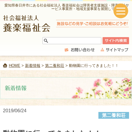
愛知県春日井市にある社会福祉法人 養楽福祉会は障害者支援施設・障害福祉サ
ービス事業所・地域支援事業を展開しています。
HOME
>
新着情報
>
第二養和荘
> 動物園に行ってきました！！
2019/06/24
第二養和荘