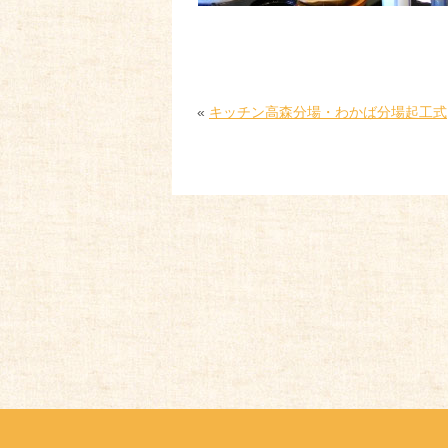
«
キッチン高森分場・わかば分場起工式