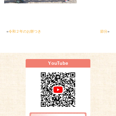
«
令和２年のお餅つき
節分
»