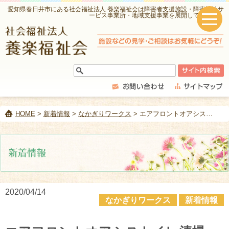
愛知県春日井市にある社会福祉法人 養楽福祉会は障害者支援施設・障害福祉サ
ービス事業所・地域支援事業を展開しています。
HOME
>
新着情報
>
なかぎりワークス
> エアフロントオアシストイレ清掃
2020/04/14
なかぎりワークス
新着情報