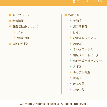
プライバシーポリシー
トップページ
施設一覧
新着情報
養和荘
養楽福祉会について
第二養和荘
沿革
はさま
情報公開
なかぎりワークス
目的から探す
わかば
さいおワークス
地域サポートセンター
総合相談支援センター
みずほ
キッチン高森
養楽荘
はるひ荘
たかもり
Copyright © yourakufukushikai. All Rights Reserved.