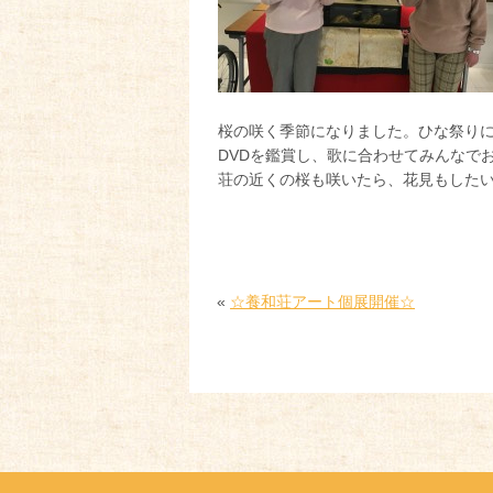
桜の咲く季節になりました。ひな祭り
DVDを鑑賞し、歌に合わせてみんなで
荘の近くの桜も咲いたら、花見もした
«
☆養和荘アート個展開催☆