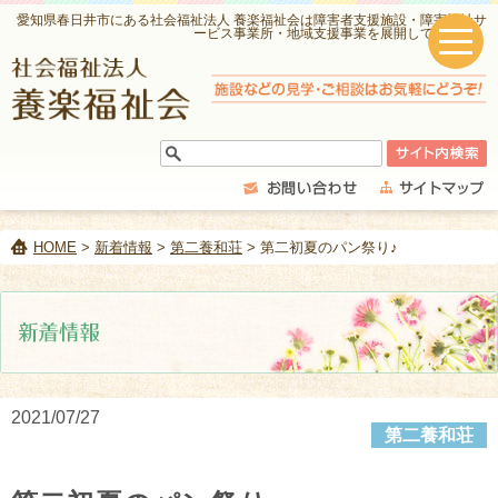
愛知県春日井市にある社会福祉法人 養楽福祉会は障害者支援施設・障害福祉サ
ービス事業所・地域支援事業を展開しています。
HOME
>
新着情報
>
第二養和荘
> 第二初夏のパン祭り♪
2021/07/27
第二養和荘