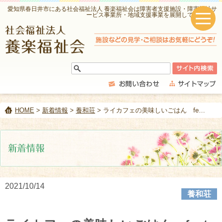
愛知県春日井市にある社会福祉法人 養楽福祉会は障害者支援施設・障害福祉サ
ービス事業所・地域支援事業を展開しています。
HOME
>
新着情報
>
養和荘
> ライカフェの美味しいごはん feat.ポワロン
2021/10/14
養和荘