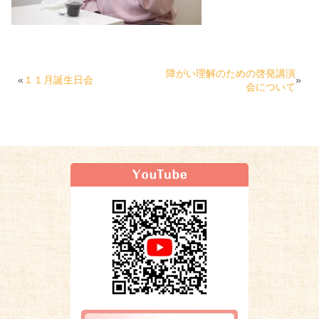
障がい理解のための啓発講演
«
１１月誕生日会
»
会について