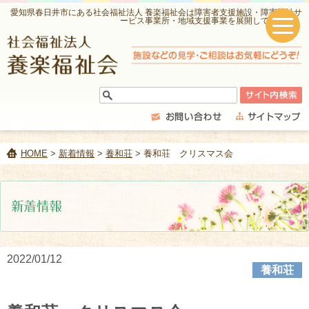
愛知県春日井市にある社会福祉法人 養楽福祉会は障害者支援施設・障害福祉サ
ービス事業所・地域支援事業を展開しています。
HOME
>
新着情報
>
養和荘
> 養和荘 クリスマス会
2022/01/12
養和荘