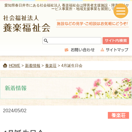
愛知県春日井市にある社会福祉法人 養楽福祉会は障害者支援施設・障害福祉サ
ービス事業所・地域支援事業を展開しています。
HOME
>
新着情報
>
養楽荘
> 4月誕生日会
2024/05/02
養楽荘