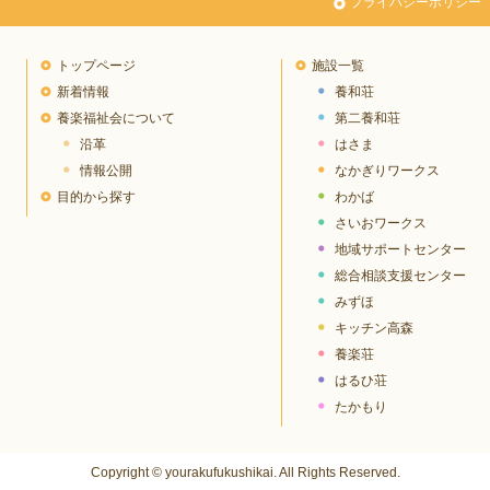
プライバシーポリシー
トップページ
施設一覧
新着情報
養和荘
養楽福祉会について
第二養和荘
沿革
はさま
情報公開
なかぎりワークス
目的から探す
わかば
さいおワークス
地域サポートセンター
総合相談支援センター
みずほ
キッチン高森
養楽荘
はるひ荘
たかもり
Copyright © yourakufukushikai. All Rights Reserved.