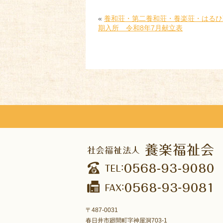
«
養和荘・第二養和荘・養楽荘・はるひ
期入所 令和8年7月献立表
〒487-0031
春日井市廻間町字神屋洞703-1