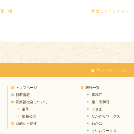
荘・短
サガミでランチ☆
»
プライバシーポリシー
トップページ
施設一覧
新着情報
養和荘
養楽福祉会について
第二養和荘
沿革
はさま
情報公開
なかぎりワークス
目的から探す
わかば
さいおワークス